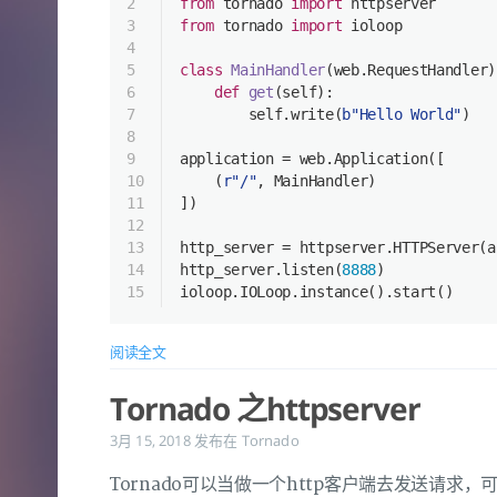
2
from
 tornado 
import
 httpserver
3
from
 tornado 
import
 ioloop
4
5
class
MainHandler
(
web.RequestHandler
)
6
def
get
(
self
):
7
        self.write(
b"Hello World"
)
8
9
application = web.Application([
10
    (
r"/"
, MainHandler)
11
])
12
13
http_server = httpserver.HTTPServer(a
14
http_server.listen(
8888
)
15
ioloop.IOLoop.instance().start()
阅读全文
Tornado 之httpserver
3月 15, 2018
发布在
Tornado
Tornado可以当做一个http客户端去发送请求