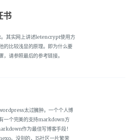
证书
。其实网上讲述letencrypt使用方
他的比较浅显的原理。即为什么要
骤，请参照最后的参考链接。
wordpress太过臃肿。一个个人博
一个完美的支持markdown方
arkdown作为最佳写博客手段！
exo。没别的，JS社区一片繁荣