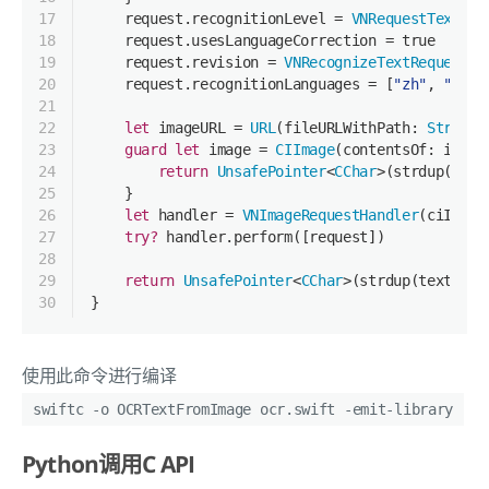
17
    request.recognitionLevel 
=
VNRequestTextRec
18
    request.usesLanguageCorrection 
=
true
19
    request.revision 
=
VNRecognizeTextRequestRe
20
    request.recognitionLanguages 
=
 [
"zh"
, 
"en"
]
21
22
let
 imageURL 
=
URL
(fileURLWithPath: 
String
(
23
guard
let
 image 
=
CIImage
(contentsOf: image
24
return
UnsafePointer
<
CChar
>(strdup(
""
))
25
    }
26
let
 handler 
=
VNImageRequestHandler
(ciImage
27
try?
 handler.perform([request])
28
29
return
UnsafePointer
<
CChar
>(strdup(text))
30
}
使用此命令进行编译
swiftc -o OCRTextFromImage ocr.swift -emit-library
Python调用C API