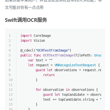
如果你是苹果用户，并且想试试系统自带的OCR功能，本
文可能对你有一点点用
Swift调用OCR服务
1
import
 CoreImage
2
import
 Vision
3
4
@_cdecl
(
"OCRTextFromImage"
)
5
public
func
OCRTextFromImage
(
filePath
: 
UnsafePo
6
var
 text 
=
""
7
let
 request 
=
VNRecognizeTextRequest
 { (req
8
guard
let
 observations 
=
 request.result
9
return
10
        }
11
12
for
 observation 
in
 observations {
13
guard
let
 topCandidate 
=
 observatio
14
            text 
+=
 topCandidate.string 
+
"
\n
"
15
        }
16
    }