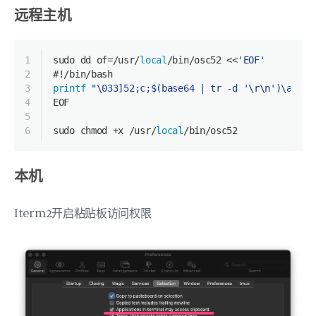
远程主机
1
sudo dd of=/usr/
local
/bin/osc52 <<
'EOF'
2
#!/bin/bash
3
printf
"\033]52;c;
$(base64 | tr -d '\r\n')
\a"
4
EOF
5
6
sudo chmod +x /usr/
local
/bin/osc52
本机
Iterm2开启粘贴板访问权限