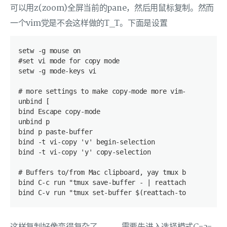
可以用z(zoom)全屏当前的pane，然后用鼠标复制。然而
一个vim党是不会这样做的T_T。下面是设置
setw -g mouse on
#set vi mode for copy mode
setw -g mode-keys vi
# more settings to make copy-mode more vim-like
unbind [
bind Escape copy-mode
unbind p
bind p paste-buffer
bind -t vi-copy 'v' begin-selection
bind -t vi-copy 'y' copy-selection
# Buffers to/from Mac clipboard, yay tmux book from p
bind C-c run "tmux save-buffer - | reattach-to-user-n
bind C-v run "tmux set-buffer $(reattach-to-user-name
这样复制好像变得复杂了。。。需要先进入选择模式C-a-