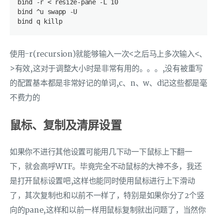
bind -r < resize-pane -L 10
bind ^u swapp -U
bind q killp
使用-r(recursion)就能够输入一次<之后马上多次输入<、
>有效,这对于调整大小时是非常有用的。。。,没有被重写
的配置基本都是非常好记的单词,c、n、w、d记这些都是毫
不费力的
鼠标、复制及清屏设置
如果你不进行其他设置可能用几下动一下鼠标上下翻一
下，就会高呼WTF。毕竟完全不动鼠标的大神不多，我还
是打开鼠标设置吧,这样也能同时使用鼠标进行上下滑动
了，其次复制也和以前不一样了，特别是如果你分了2个竖
向的pane,这样和以前一样用鼠标复制就出问题了，当然你