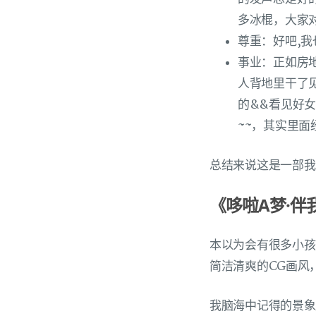
多冰棍，大家
尊重：好吧,
事业：正如房
人背地里干了
的&&看见好
~~，其实里面
总结来说这是一部我
《哆啦A梦·伴我同
本以为会有很多小孩
简洁清爽的CG画风
我脑海中记得的景象