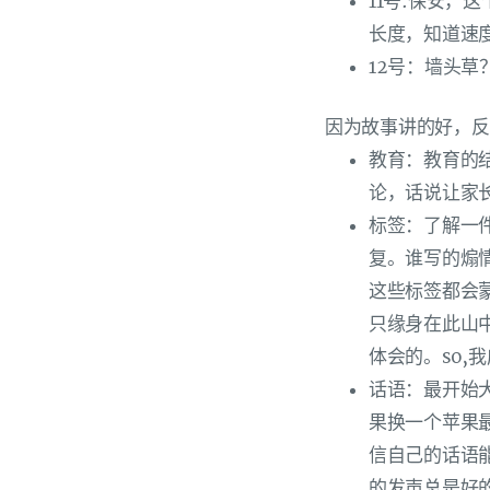
11号:保安
长度，知道速度
12号：墙头
因为故事讲的好，反
教育：教育的
论，话说让家
标签：了解一
复。谁写的煽
这些标签都会
只缘身在此山
体会的。so,
话语：最开始
果换一个苹果
信自己的话语
的发声总是好