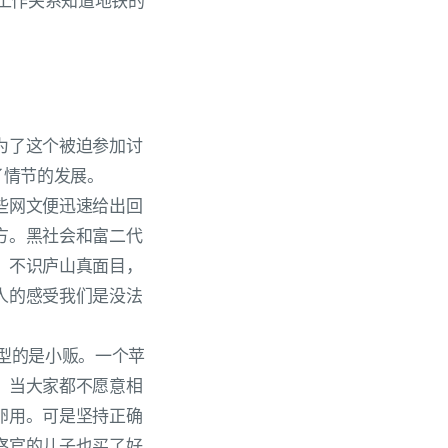
为工作关系知道地铁的
。
为了这个被迫参加讨
了情节的发展。
些网文便迅速给出回
方。黑社会和富二代
，不识庐山真面目，
人的感受我们是没法
型的是小贩。一个苹
。当大家都不愿意相
卵用。可是坚持正确
察官的儿子也买了好