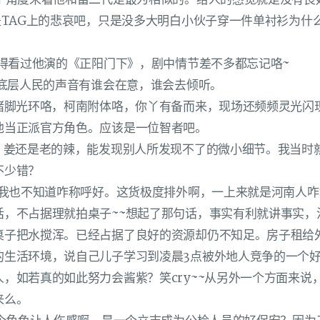
算是TAG上的悲哀吧，只是没多大明白小伙子穿一件单衬衫为什
记得看过他演的《正阳门下》，剧中情节差不多都忘记咯~
会底层人民的声音有谁会在意，谁会去倾听。
，猪脚光环咯，柯南附体咯，你丫有备而来，现场还频频灵光闪
他当正派官方角色。应该是一位智者吧。
人，姜还是老的辣，能发现别人所发现不了的微小细节。我当时
不少错？
京？我也不知道咋称呼好。这货极度排外啊，一上来就是河南人
话，不占据理就拍桌子~~想起了那句话，事实有利就讲事实，
桌子把水搅浑。已经占据了良好的资源却仍不知足。房子租给
的生活环境，说自己儿子学习到凌晨3点被外地人竞争的一个
人，如若真的如此努力会酱紫？笑cry~~从另外一个方面来说
来么。