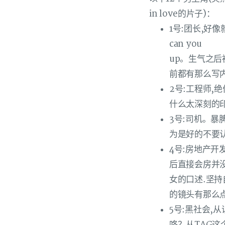
in love的片子)：
1号:团长,好
can you
up。生气之
前都有那么写
2号:工程师
什么太深刻的
3号:司机。
为是好的不要
4号:房地产
后直接会房并
女的口述.坚
的镜头有那么点
5号:黑社会,
咯？从TAG