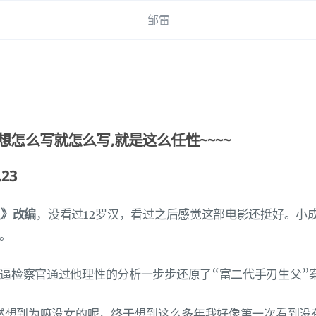
邹雷
想怎么写就怎么写,就是这么任性~~~~
23
汉》改编
，没看过12罗汉，看过之后感觉这部电影还挺好。小
。
逼检察官通过他理性的分析一步步还原了“富二代手刃生父”
突然想到为嘛没女的呢，终于想到这么多年我好像第一次看到没有男