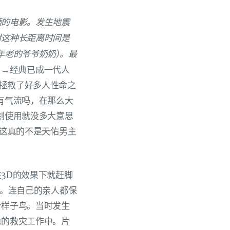
满的电影。发生地震
对这种长距离时间是
年老的爷爷奶奶)。最
→
→经典已成一代人
拯救了好多人性命之
有气流吗，在那么大
刻使用就没多大意思
，这真的不是天佑男主
3D的效果下就赶脚
的。连自己的亲人都保
个样子鸟。当时发生
勇的救灾工作中。片