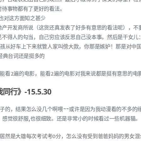
对待事物都有了更好的看法。
我也对这方面知之甚少
地产开发商所说（这货还真发表了好多有意思的看法呢），不
见不得人的勾当，自己穷应该反思自己没本事。然后是干女儿
女孩从好车上下来就管人家叫傍大款，你那是嫉妒！那是对中
经典台词还是挺多的
能看2遍的电影，能看2遍的电影对我来说都是挺有意思的电
行》-15.5.30
子的，结果怎么没几个啊喂~~或许是因为我动漫看的不多的
，感觉很舒服,也很细致。还是非常小的时候看过一些机器猫。
居然是大雄每次考试考0分，怎么没有受到爸爸妈妈的男女混