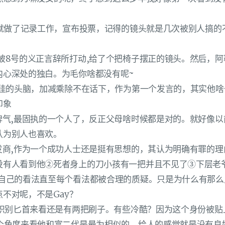
像就做了记录工作，宣布投票，记得的镜头就是几次被别人搞的
后被8号的义正言辞所打动,给了个把椅子摆正的镜头。然后，
内心深处的独白。为毛你啥都没有呢~
,绝佳的头脑，加减乘除不在话下，作为第一个发言的，其实他
印象
暴脾气,最固执的一个人了，反正父母啥时候都是对的。就好像
认为别人也喜欢。
开发商,作为一个成功人士还是挺有思想的，其认为明确有罪的
没有人看到他②死者身上的刀小孩有一把并且不见了③下层老
持自己的看法直至每个看法都被合理的质疑。只是为什么有那么
不对呢，不是Gay？
从识别匕首来看还是有两把刷子。有些冷酷？因为这个身份被贴
这个角度来看他和富二代是最为相似的。给人的感觉就是没有良