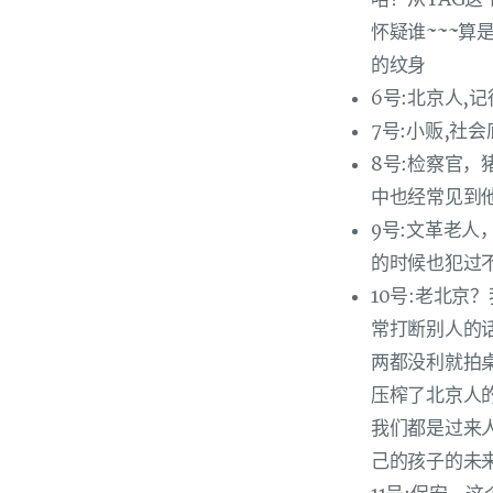
怀疑谁~~~
的纹身
6号:北京人,
7号:小贩,社
8号:检察官
中也经常见到
9号:文革老
的时候也犯过
10号:老北
常打断别人的
两都没利就拍
压榨了北京人
我们都是过来
己的孩子的未