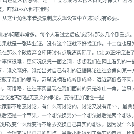
，这个角色让人伤感啊。是一个立志成为公检人员的好保安？因
，咋就t=s/v都不造呢
草？从这个角色来看投票制度发现设置中立选项很有必要。
映的问题非常多。每个人看过之后应该都有那么几个侧重点
结果就是一张毕业证。没有这个证就不好找工作。十二位也是
长在那么个破废弃仓库研讨有点脱离实际了。12比0正好促进
件事情很难，更何况仅凭一面之词，想想我们在网上看到的一
情，谁文笔好，谁给出对自己有利的证据舆论往往会偏向某一
蒙蔽了我们的思考。苏轼说横看成岭侧成峰，远近高低各不同
中。可惜咯，往往事实呈现在我们面前的只是冰山一角。当事
我应该远离那些无意义的争论。变得更加理性一些
大家都不愿意讨论，有什么可讨论的，讨论又没有用~~。最典
最后还是一个苹果，一个想法换另外一个想法最后是两个想法
能够改变什么就变得不愿去交换自己真实的想法，因为没什么
的，合理表达出自己的观点。最后小贩得到了保安的尊重，检