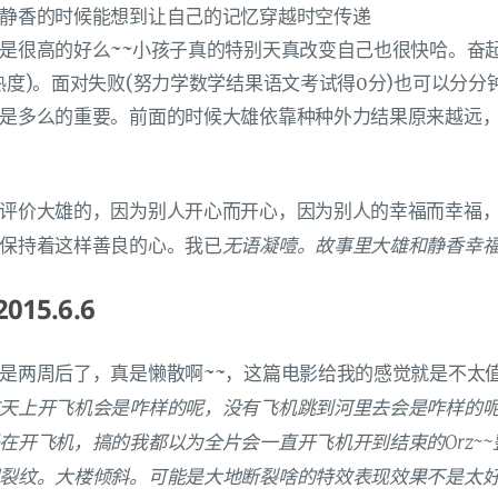
静香的时候能想到让自己的记忆穿越时空传递
是很高的好么~~小孩子真的特别天真改变自己也很快哈。奋
热度)。面对失败(努力学数学结果语文考试得0分)也可以分分
是多么的重要。前面的时候大雄依靠种种外力结果原来越远
评价大雄的，因为别人开心而开心，因为别人的幸福而幸福
无语凝噎。故事里大雄和静香幸
保持着这样善良的心。我已
15.6.6
是两周后了，真是懒散啊~~，这篇电影给我的感觉就是不太
天上开飞机会是咋样的呢，没有飞机跳到河里去会是咋样的
在开飞机，搞的我都以为全片会一直开飞机开到结束的Orz~
裂纹。大楼倾斜。可能是大地断裂啥的特效表现效果不是太