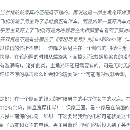
当然特效效果真的还是挺不错的。再说这是一部主角光环爆
飞机没油了男主到了非地震区有汽车，明显如果一直开汽车
乎男主又开上了飞机(可是为啥最后在大桥那里有看到了那对
双臂是不是有些模仿了《泰坦尼克号》的Jake和Rose呢（
过模仿的还挺不错）。迫降之后男主在一个帅气的
生命三角
快艇。在轮船翻的时候从螺旋桨下面擦头而过(螺旋桨真的没
有漩涡吗)，诸如此类，主角光环还是需要有的。可是无时无
连续不停的暴击那么谁会和你玩耍呢~~~可能有时候就会想
是好！在一个侧面的镜头的时候男主的手握住女主的双肩。在
2倍有余嘛，简直宽厚伟岸！！保家卫国。看~~家是在前面
去操中南海的心嘞。细想一下这要是我党的电影可能就是这
到了战友和女主的电话。男主果断说了阿门然后投入到了英