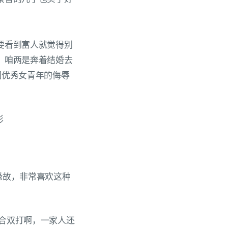
要看到富人就觉得别
：咱两是奔着结婚去
国优秀女青年的侮辱
影
缘故，非常喜欢这种
合双打啊，一家人还