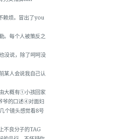
不赖烦。冒出了you
阿勒。每个人被策反之
啥也没说，除了呵呵没
以前某人会说我自己认
理由大概有①小孩回家
爷爷的口述④对面妇
几个镜头感觉看8号
上不良分子的TAG
好的品行，不怀疑你